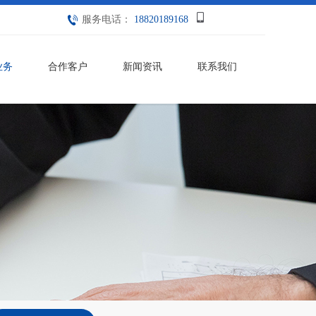
服务电话：
18820189168
业务
合作客户
新闻资讯
联系我们