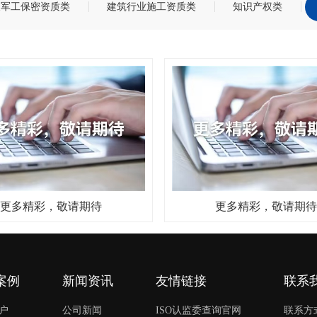
及军工保密资质类
建筑行业施工资质类
知识产权类
更多精彩，敬请期待
更多精彩，敬请期待
案例
新闻资讯
友情链接
联系
户
公司新闻
ISO认监委查询官网
联系方