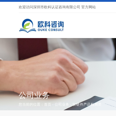
欢迎访问深圳市欧科认证咨询有限公司 官方网站
公司业务
您当前的位置：
首页
-
公司业务
- 软硬件产品检测类